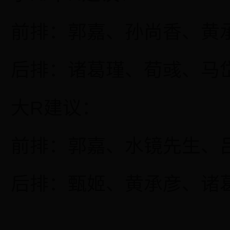
前排：郭嘉、孙尚香、黄
后排：诸葛瑾、荀彧、马
大
R建议：
前排：郭嘉、水镜先生、
后排：甄姬、黄承彦、诸