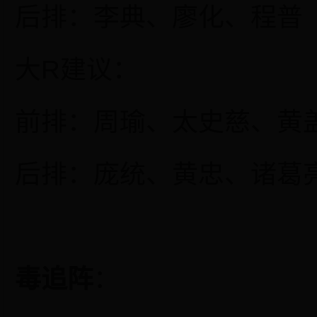
后排：李典、廖化、程普
大
R建议：
前排：周瑜、太史慈、黄
后排：庞统、黄忠、诸葛
毒追阵
：