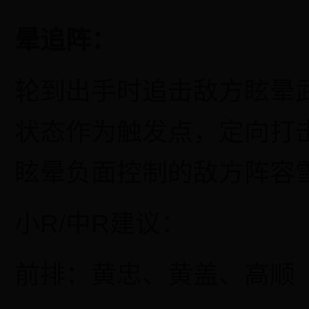
晕追阵：
轮到出手时追击敌方眩晕
状态作为触发点，定向打
眩晕负面控制的敌方阵容
小
R
/
中
R建议：
前排：黄忠、黄盖、高顺