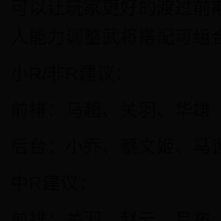
可以让玩家更好的渡过前
人能力调整武将搭配可组
小
R
/
非
R建议：
前排：马超、关羽、华雄
后台：小乔、蔡文姬、马
中
R建议：
前排：关羽、赵云、吕布