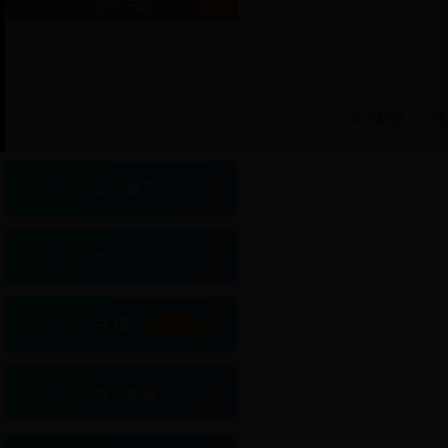
新斗三国
1:10
今日新服，火爆
官网首页
新手礼包
充 值
自动返利
放到桌面