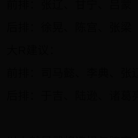
前排：张辽、甘宁、吕蒙
后排：徐晃、陈宫、张梁
大
R建议：
前排：司马懿、李典、张
后排：于吉、陆逊、诸葛