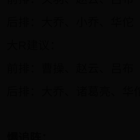
后排：大乔、小乔、华佗
大
R建议：
前排：曹操、赵云、吕布
后排：大乔、诸葛亮、华
爆追阵：