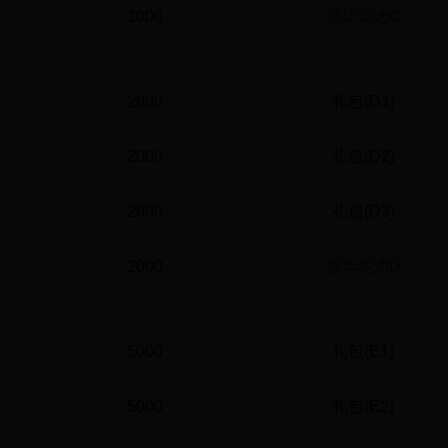
1000
豪华奖池C
2000
礼包(D1)
2000
礼包(D2)
2000
礼包(D3)
2000
豪华奖池D
5000
礼包(E1)
5000
礼包(E2)