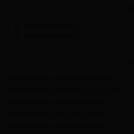
本文
上一篇：
[绝世秘籍] 8月18日合区公告
下一篇：
[天命神话] 8月18日维护公告
相
[圣域伏魔录(武神三国...] 9月30日起暂时关闭部分功能公告
[圣域伏魔录(武神三国...] 线下道具返利活动（2022.9.27日新）
[圣域伏魔录(武神三国...] 9月20日7:00-9:00合服公告
[圣域伏魔录(武神三国...] 8月30日7:00-9:00合服公告
[圣域伏魔录(武神三国...] 8月23日7:00-9:00合服公告