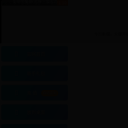
圣域伏魔录(武神三国志2)
1:10
今日新服，火爆开
官网首页
新手礼包
充 值
自动返利
放到桌面