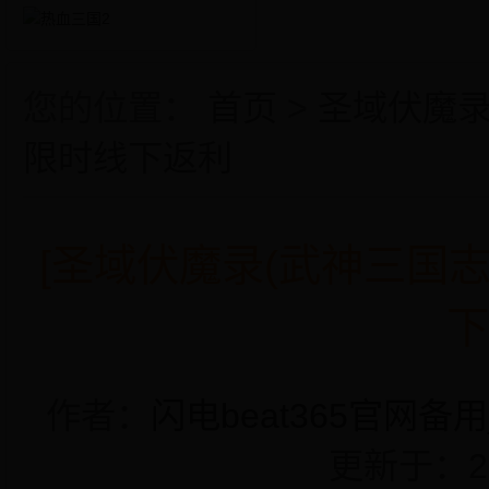
您的位置：
首页
>
圣域伏魔录
限时线下返利
[圣域伏魔录(武神三国志2..
下
作者：
闪电beat365官网备用
更新于：2022-