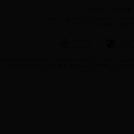
关于我们
|
商务合作
|
闪电beat365官网备用_亚洲28365_365beat怎么下载 ©
纠纷处理：联系客服或依《用户协议
公共信息
不良信
网络检查
举报中
抵制不良beat365官网备用_亚洲28365_365beat怎么下载 ，拒绝盗版
度beat365官网备用_亚洲28365_365beat怎么下载 益脑，沉迷be