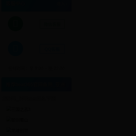
客服中心
进入
微信客服
QQ客服
在线时间：早 9:00 ~ 晚 22:00
推荐beat365官网备用_亚洲
28365_365beat怎么下载
更多