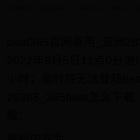
新服预告
双线
184
服
10-05 10:00
星期三
beat365官网备用_亚洲28
2022年8月5日11点0
小时；届时将无法登陆bea
28365_365beat怎
服；
更新内容为：