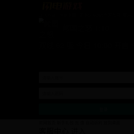
加入收藏
|
放到桌面
|
更多beat365官网备用_亚洲28
倾国之怒
1:10
双线 62 服
今日 10:00 开启
今日新服，火爆开启！ 「充值
轻松霸服！
登录
官网首页
新手礼包
充 值
自动返利
放到桌面
客服中心
进入