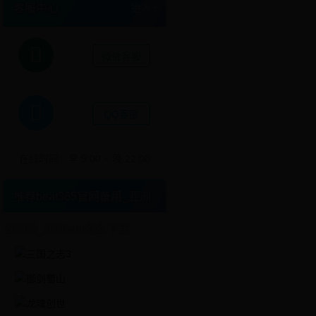
客服中心
进入
微信客服
QQ客服
在线时间：早 9:00 ~ 晚 22:00
推荐beat365官网备用_亚洲
28365_365beat怎么下载
更多