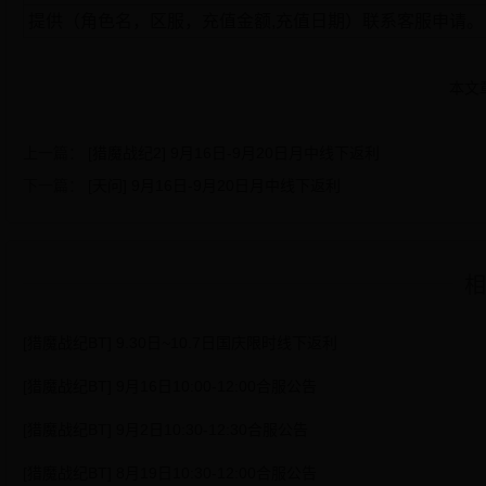
提供（角色名，区服，充值金额,充值日期）联系客服申请。
本文
上一篇：
[猎魔战纪2] 9月16日-9月20日月中线下返利
下一篇：
[天问] 9月16日-9月20日月中线下返利
相
[猎魔战纪BT] 9.30日~10.7日国庆限时线下返利
[猎魔战纪BT] 9月16日10:00-12:00合服公告
[猎魔战纪BT] 9月2日10:30-12:30合服公告
[猎魔战纪BT] 8月19日10:30-12:00合服公告