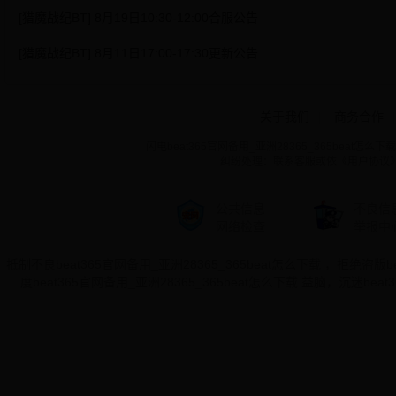
[猎魔战纪BT] 8月19日10:30-12:00合服公告
[猎魔战纪BT] 8月11日17:00-17:30更新公告
关于我们
|
商务合作
|
闪电beat365官网备用_亚洲28365_365beat怎么下载 ©
纠纷处理：联系客服或依《用户协议
公共信息
不良信
网络检查
举报中
抵制不良beat365官网备用_亚洲28365_365beat怎么下载 ，拒绝盗版
度beat365官网备用_亚洲28365_365beat怎么下载 益脑，沉迷be