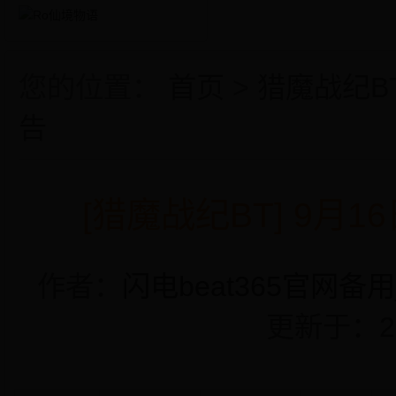
您的位置：
首页
>
猎魔战纪B
告
[猎魔战纪BT] 9月16
作者：
闪电beat365官网备用
更新于：2022-