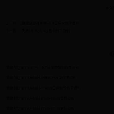
本文
上一篇：
[猎魔战纪2] 8.30~9.5日月末线下返利
下一篇：
[天问] 8.30~9.5日月末线下返利
相
[猎魔战纪BT] 9.30日~10.7日国庆限时线下返利
[猎魔战纪BT] 9月16日-9月20日月中线下返利
[猎魔战纪BT] 9月10日~9月12日中秋节线下返利
[猎魔战纪BT] 8月19日10:30-12:00合服公告
[猎魔战纪BT] 8月11日17:00-17:30更新公告