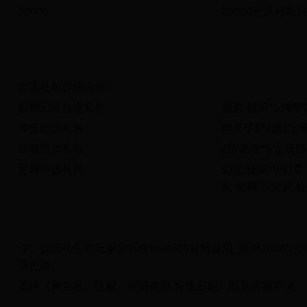
20000
20000元返利礼包
自选礼包详细内容：
超神幻兽自选礼包
福星·鼠将*1/绯梦
神圣自选礼包
神圣守护4选1宝箱
龙魂自选礼包
6阶龙魂*1/龙魂精华
秘典自选礼包
幻武·秘典*5/幻盾
文·秘典*5/穿刺·秘
注：自选礼包为玩家自行在beat365官网备用_亚洲28365
法更换。
提供（角色名，区服，充值金额,充值日期）联系客服申请。