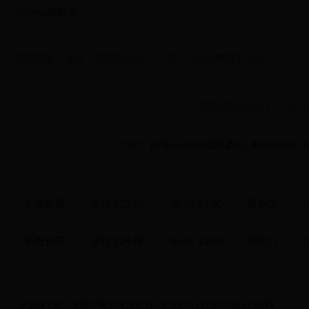
您的位置：
首页
>
猎魔战纪BT
>
8.30~9.5日月末线下返利
[猎魔战纪BT] 8
作者：
闪电beat365官网备用_亚洲28365_
火爆新服
双线
223
服
09-28 13:00
星期三
新服预告
双线
224
服
10-01 13:00
星期六
活动时间：2022年8月30日0点-9月5日23点59分59秒