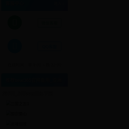
客服中心
进入
微信客服
QQ客服
在线时间：早 9:00 ~ 晚 22:00
推荐beat365官网备用_亚洲
28365_365beat怎么下载
更多