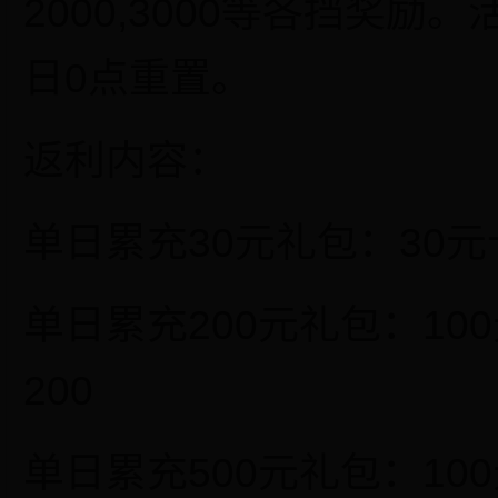
2000,3000等各挡奖
日0点重置。
返利内容：
单日累充30元礼包：30元卡 
单日累充200元礼包：100
200
单日累充500元礼包：100元