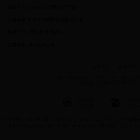
[跨越千年] 9.9~9.12日限时线下活动
[跨越千年] 8.26-8.28周末惊喜福利活动
[跨越千年] 6月21日合区公告
[跨越千年] 线下返利活动
关于我们
|
商务合作
|
闪电beat365官网备用_亚洲28365_365beat怎么下载 ©
纠纷处理：联系客服或依《用户协议
公共信息
不良信
网络检查
举报中
抵制不良beat365官网备用_亚洲28365_365beat怎么下载 ，拒绝盗版
度beat365官网备用_亚洲28365_365beat怎么下载 益脑，沉迷be