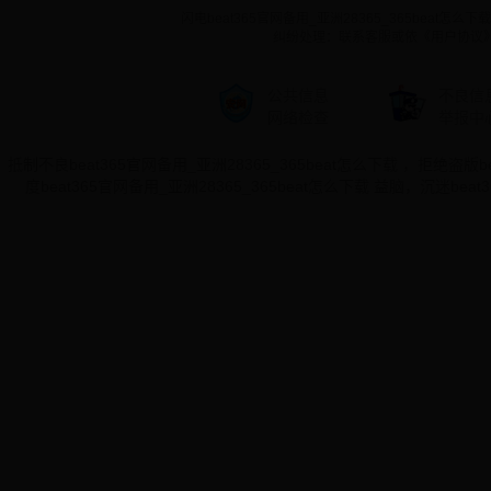
闪电beat365官网备用_亚洲28365_365beat怎么下载 ©
纠纷处理：联系客服或依《用户协议
公共信息
不良信
网络检查
举报中
抵制不良beat365官网备用_亚洲28365_365beat怎么下载 ，拒绝盗版
度beat365官网备用_亚洲28365_365beat怎么下载 益脑，沉迷be