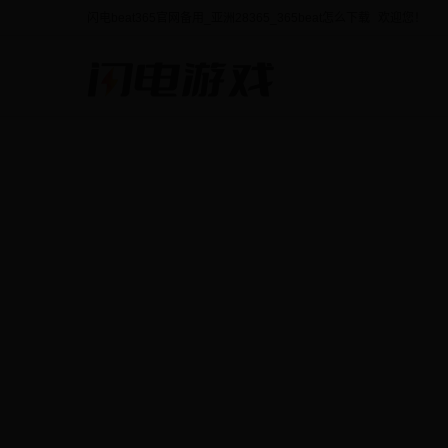
闪电beat365官网备用_亚洲28365_365beat怎么下载
欢迎您！