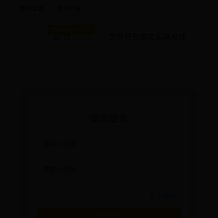
放到桌面
|
加入收藏
找beat365官网
首 页
世界杯在哪里买球投注
备用_亚洲
28365_365beat
怎么下载
请先登录
忘记密码?
立即登录