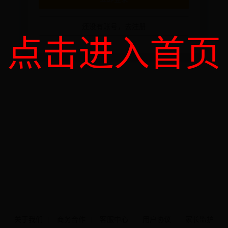
还没有账号，去注册
点击进入首页
关于我们
|
商务合作
|
客服中心
|
用户协议
|
家长监护