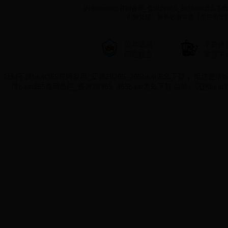
闪电beat365官网备用_亚洲28365_365beat怎么下载 ©
纠纷处理：联系客服或依《用户协议
公共信息
不良信
网络检查
举报中
抵制不良beat365官网备用_亚洲28365_365beat怎么下载 ，拒绝盗版
度beat365官网备用_亚洲28365_365beat怎么下载 益脑，沉迷be