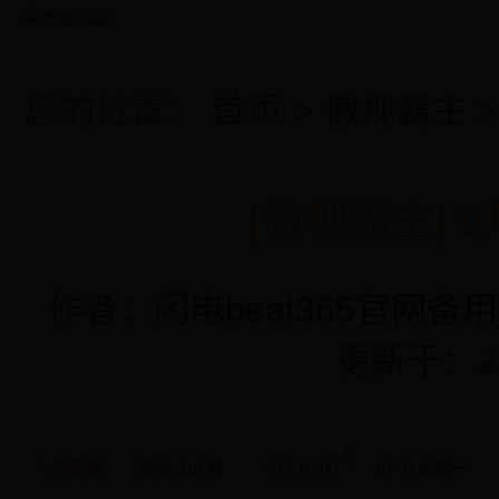
您的位置：
首页
>
傲视霸主
[傲视霸主] 
作者：
闪电beat365官网备用
更新于：2022-
今日新服
双线
313
服
今日 10:00
10-03 星期一