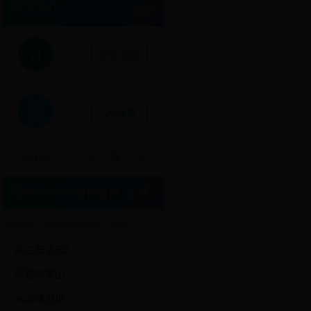
客服中心
进入
微信客服
QQ客服
在线时间：早 9:00 ~ 晚 22:00
推荐beat365官网备用_亚洲
28365_365beat怎么下载
更多