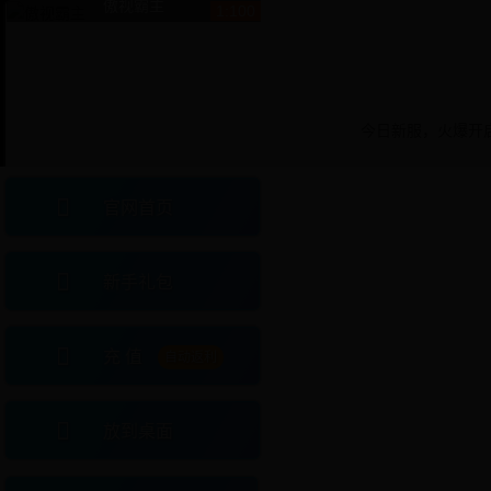
傲视霸主
1:100
今日新服，火爆开
官网首页
新手礼包
充 值
自动返利
放到桌面